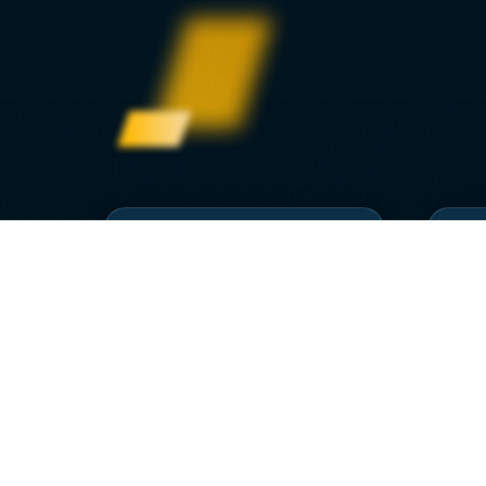
KROK 1
KRO
DOKONAJ
P
DEPOZYTU
Pos
W dniach 2 czerwca 17:00 –
dok
9 czerwca 23:59 dokonaj
zdar
depozytu na kwotę równo
Stri
99 zł
1.4