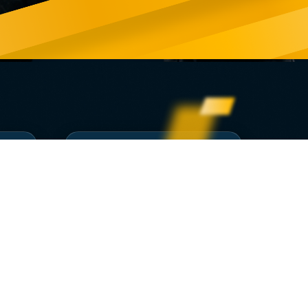
KROK 4
ET
OBRÓĆ FREEBET
Otrzymany Freebet obrócisz
 w
grając kupony AKO o
przynajmniej trzech
rać
zdarzeniach. Kurs
W
pojedyńczego zdarzenia na
sz
kuponie to min. 1.4, kurs
h
całkowity kuponu to min. 2.5.