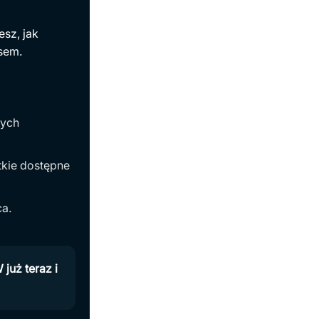
sz, jak
sem.
zych
tkie dostępne
ca.
uż teraz i