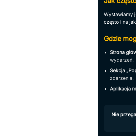
Jak częst
Wystawiamy je
często i na j
Gdzie mo
Strona głó
wydarzeń.
Sekcja „Pop
zdarzenia.
Aplikacja m
Nie przeg