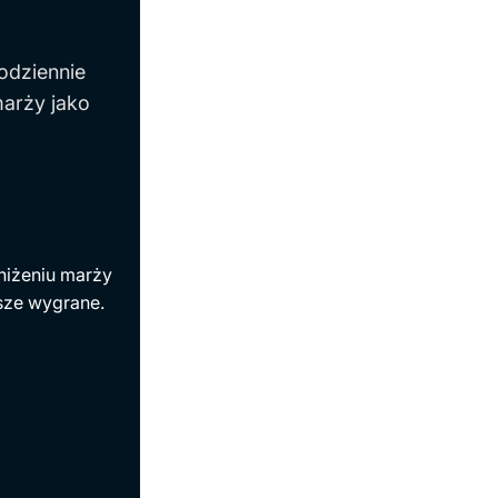
odziennie
marży jako
niżeniu marży
sze wygrane.