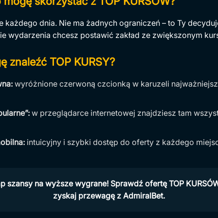
o mogę skorzystać z TOP KURSÓW?
 każdego dnia. Nie ma żadnych ograniczeń – to Ty decyduje
akie wydarzenia chcesz postawić zakład ze zwiększonym kur
gę znaleźć TOP KURSY?
wna:
wyróżnione czerwoną czcionką w karuzeli najważniejs
ularne”:
w przeglądarce internetowej znajdziesz tam wszys
obilna:
intuicyjny i szybki dostęp do oferty z każdego miejs
ap szansy na wyższe wygrane! Sprawdź ofertę TOP KURSÓW j
zyskaj przewagę z AdmiralBet.