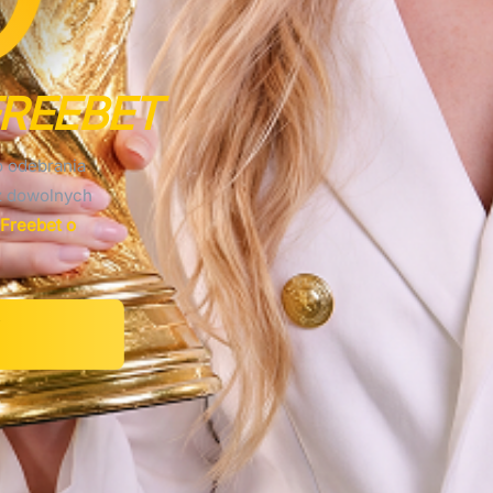
REEBET
 odebrania
z dowolnych
Freebet o