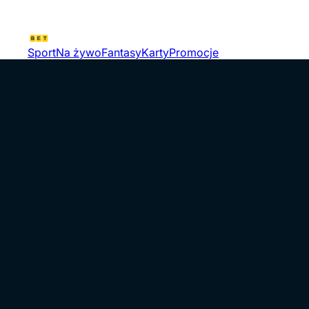
Sport
Na żywo
Fantasy
Karty
Promocje