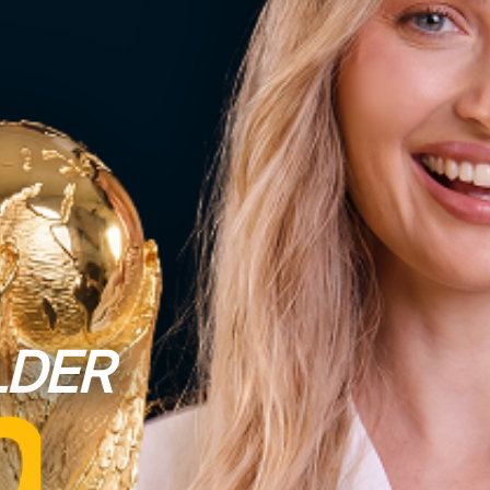
LDER
0