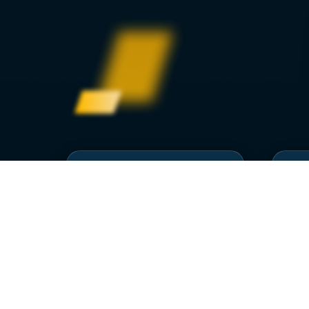
KROK 1
KRO
DOKONAJ
P
DEPOZYTU
W d
W dniach 8 czerwca 16:00 –
19 
19 lipca 23:59 dokonaj
typ
depozytu na dokładną kwotę
jed
99 zł.
Świ
(z 