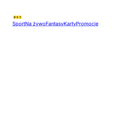
Sport
Na żywo
Fantasy
Karty
Promocje
Thailand Grand Prix 2024 |
Wyscigi Motocyklowe