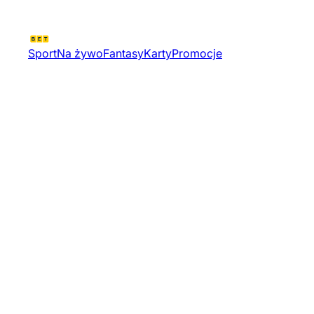
Sport
Na żywo
Fantasy
Karty
Promocje
Gp San Marino | Wyscigi Motoc