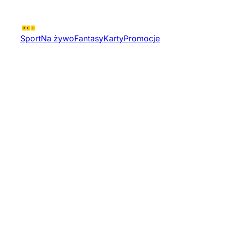
Sport
Na żywo
Fantasy
Karty
Promocje
Gp Portugalii | Wyscigi
Motocyklowe