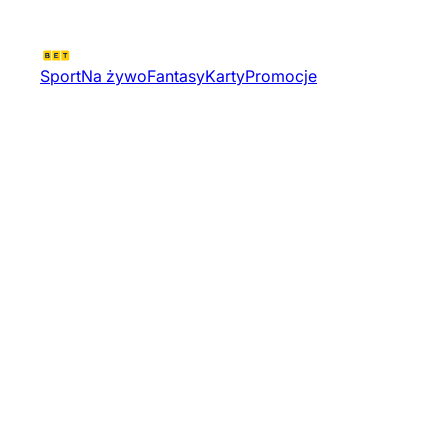
Sport
Na żywo
Fantasy
Karty
Promocje
Tt Assen | Wyscigi
Motocyklowe