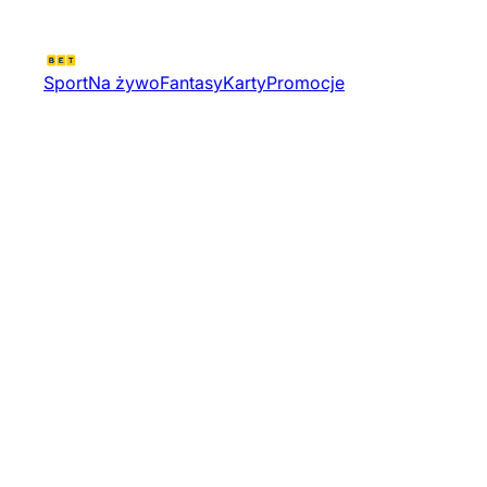
Sport
Na żywo
Fantasy
Karty
Promocje
Motorrad Grand Prix
Deutschland 2025 | Wyscigi
Motocyklowe