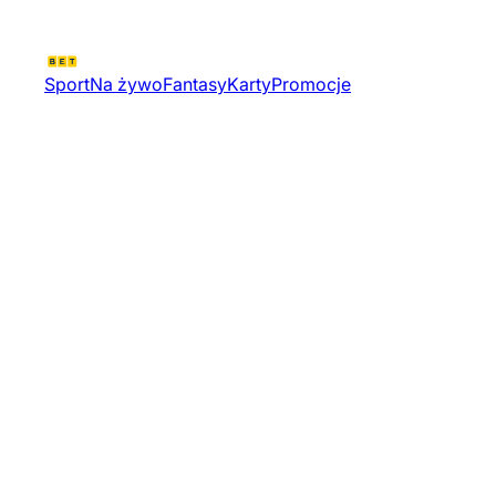
Sport
Na żywo
Fantasy
Karty
Promocje
Gp Wloch | Wyscigi
Motocyklowe