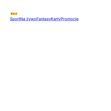
Sport
Na żywo
Fantasy
Karty
Promocje
Gp Aragonii | Wyscigi
Motocyklowe