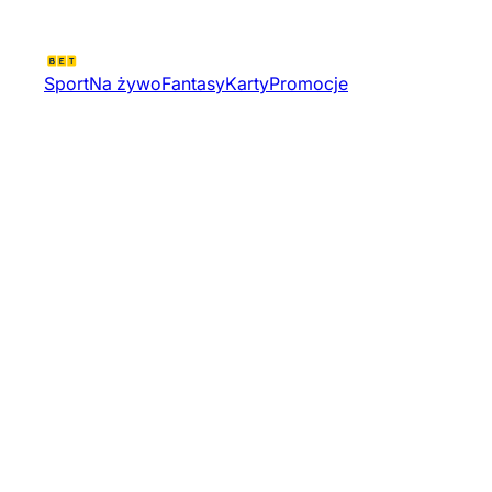
Sport
Na żywo
Fantasy
Karty
Promocje
Australian Motorcycle Grand
Prix 2024 | Wyscigi
Motocyklowe