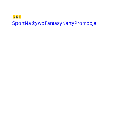
Sport
Na żywo
Fantasy
Karty
Promocje
Valorant Challengers 3 |
Valorant