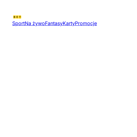
Sport
Na żywo
Fantasy
Karty
Promocje
Spanish Open K | Squash