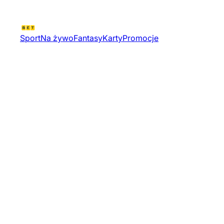
Sport
Na żywo
Fantasy
Karty
Promocje
Psa Tour Finals | Squash