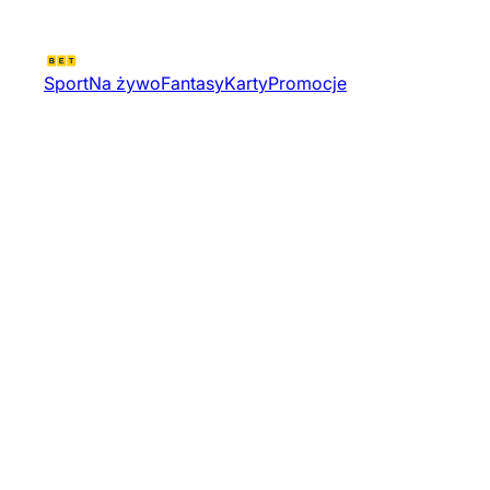
Sport
Na żywo
Fantasy
Karty
Promocje
Psa Club Campestre De Cali | 