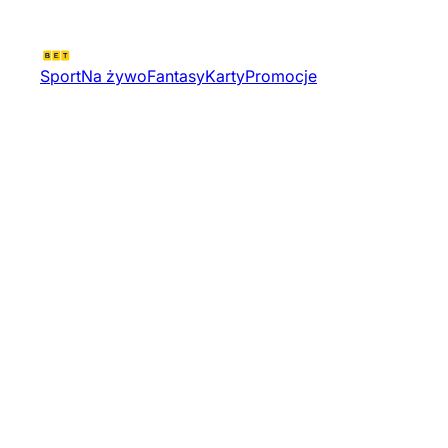
Sport
Na żywo
Fantasy
Karty
Promocje
Monte Carlo Classic K | Squash