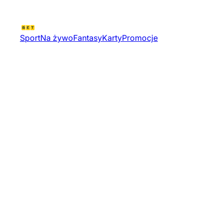
Sport
Na żywo
Fantasy
Karty
Promocje
Manchester Open | Squash