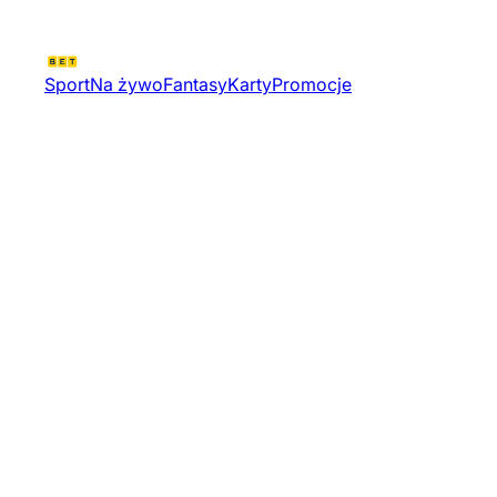
Sport
Na żywo
Fantasy
Karty
Promocje
Indian Open | Squash