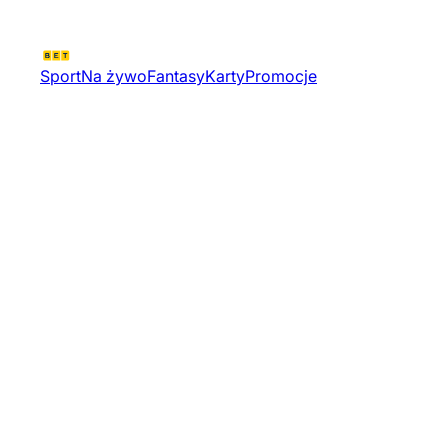
Sport
Na żywo
Fantasy
Karty
Promocje
Grasshopper Cup K | Squash