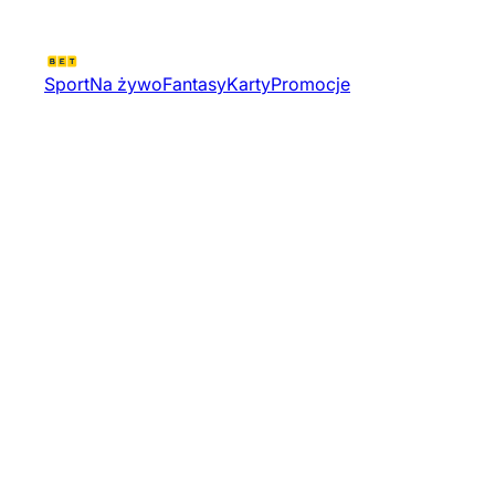
Sport
Na żywo
Fantasy
Karty
Promocje
Egyptian Open Women |
Squash