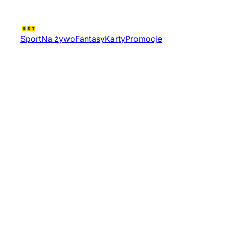
Sport
Na żywo
Fantasy
Karty
Promocje
Bh Open Sr Tournament 51668
| Squash