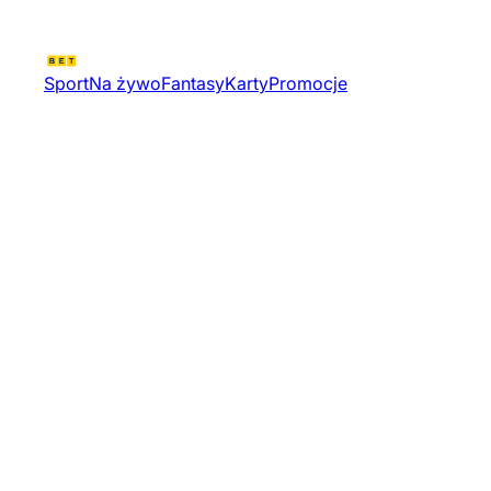
Sport
Na żywo
Fantasy
Karty
Promocje
Australian Open K | Squash