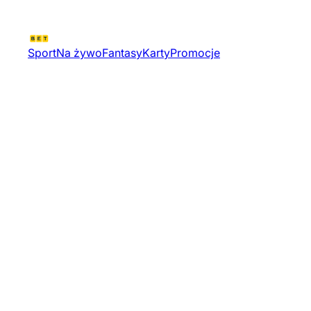
Sport
Na żywo
Fantasy
Karty
Promocje
World Grand Prix | Snooker