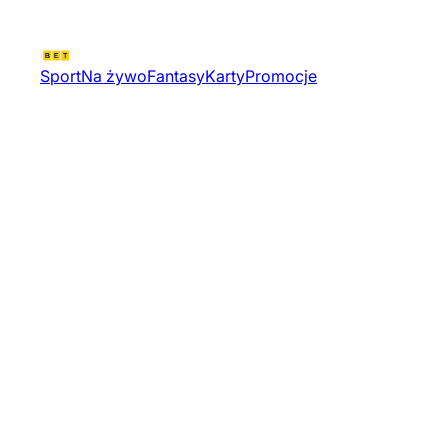
Sport
Na żywo
Fantasy
Karty
Promocje
Uk Championship | Snooker