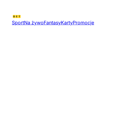
Sport
Na żywo
Fantasy
Karty
Promocje
German Masters | Snooker