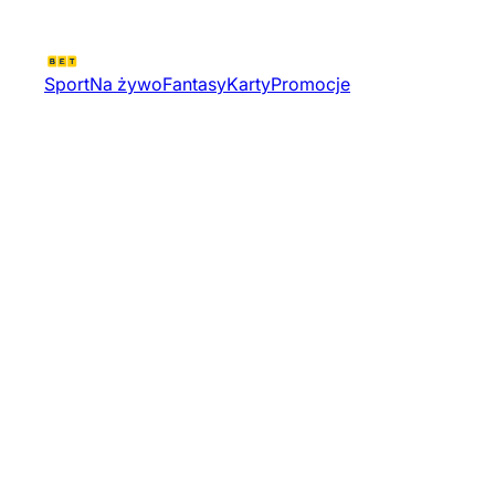
Sport
Na żywo
Fantasy
Karty
Promocje
English Open | Snooker