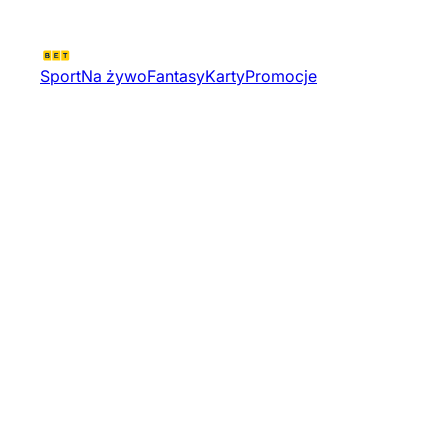
Sport
Na żywo
Fantasy
Karty
Promocje
Spiez | Siatkowka Plazowa