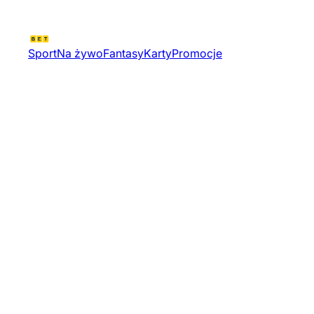
Sport
Na żywo
Fantasy
Karty
Promocje
Pro Tour Songkhla K |
Siatkowka Plazowa