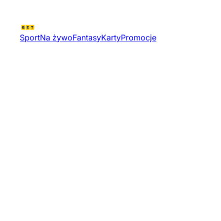
Sport
Na żywo
Fantasy
Karty
Promocje
Pro Tour Quintana | Siatkowka
Plazowa