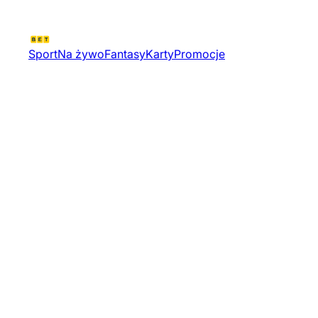
Sport
Na żywo
Fantasy
Karty
Promocje
Pro Tour Krakow K | Siatkowka 