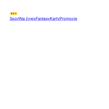
Sport
Na żywo
Fantasy
Karty
Promocje
Pro Tour Futures Jurmala Sr
Tournament 29802 | Siatkowka
Plazowa