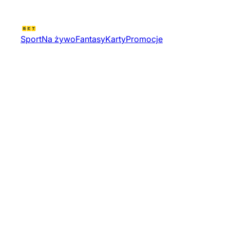
Sport
Na żywo
Fantasy
Karty
Promocje
Pro Tour Futures Bridlington S