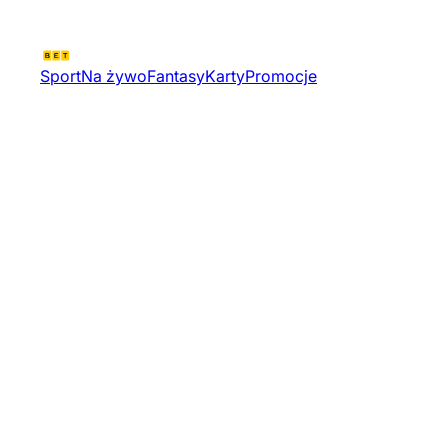
Sport
Na żywo
Fantasy
Karty
Promocje
Pro Tour Brussels | Siatkowka 