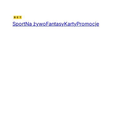
Sport
Na żywo
Fantasy
Karty
Promocje
Pro Tour Baden K | Siatkowka
Plazowa