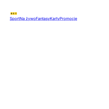
Sport
Na żywo
Fantasy
Karty
Promocje
Fivb Leuven | Siatkowka
Plazowa