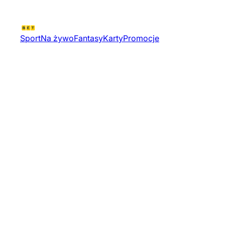
Sport
Na żywo
Fantasy
Karty
Promocje
Fivb Doha | Siatkowka Plazowa