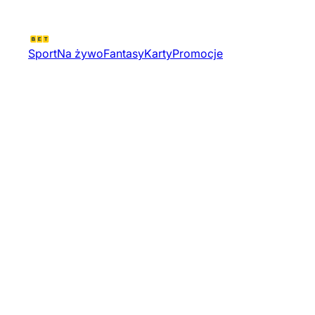
Sport
Na żywo
Fantasy
Karty
Promocje
Cev Nations Cup Preliminary P