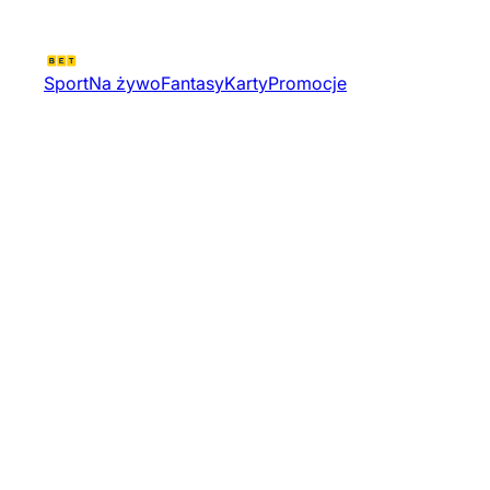
Sport
Na żywo
Fantasy
Karty
Promocje
Puchar K 2 | Siatkowka