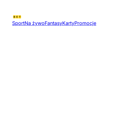
Sport
Na żywo
Fantasy
Karty
Promocje
Grand Prix | Siatkowka