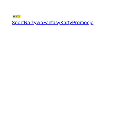
Sport
Na żywo
Fantasy
Karty
Promocje
Puchar | Siatkowka