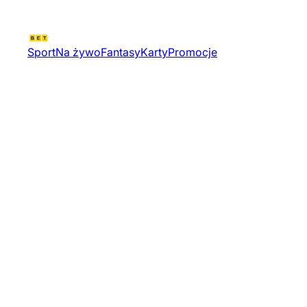
Sport
Na żywo
Fantasy
Karty
Promocje
Puchar K 2 | Siatkowka