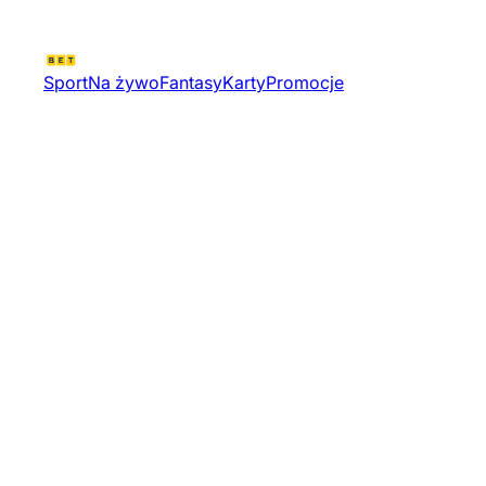
Sport
Na żywo
Fantasy
Karty
Promocje
Vest Cup Women | Siatkowka