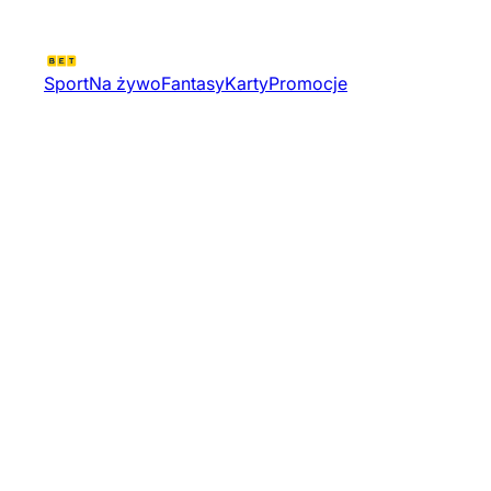
Sport
Na żywo
Fantasy
Karty
Promocje
U21 Pan American Cup Sr
Simple Tournament 44995 |
Siatkowka