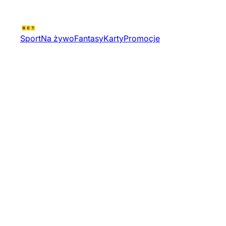
Sport
Na żywo
Fantasy
Karty
Promocje
Pan American U23 K | Siatkowk