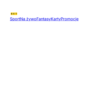
Sport
Na żywo
Fantasy
Karty
Promocje
Mistrz Swiata U19 | Siatkowka