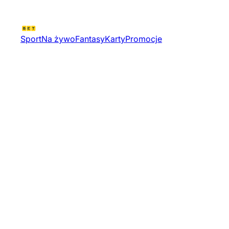
Sport
Na żywo
Fantasy
Karty
Promocje
Me Elim K | Siatkowka