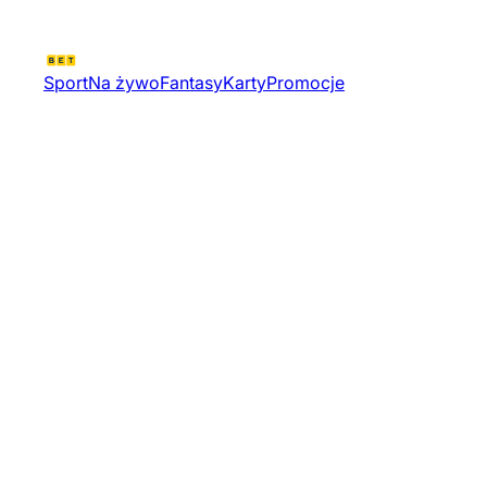
Sport
Na żywo
Fantasy
Karty
Promocje
Klubowe Mistrz Azji | Siatkowka