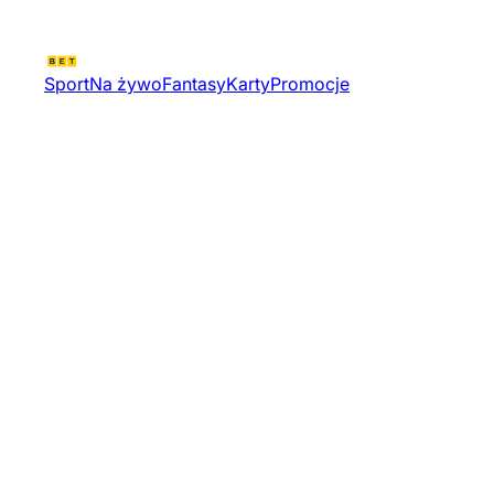
Sport
Na żywo
Fantasy
Karty
Promocje
Central American Final Four
Championship Sr Simple
Tournament 193576 |
Siatkowka