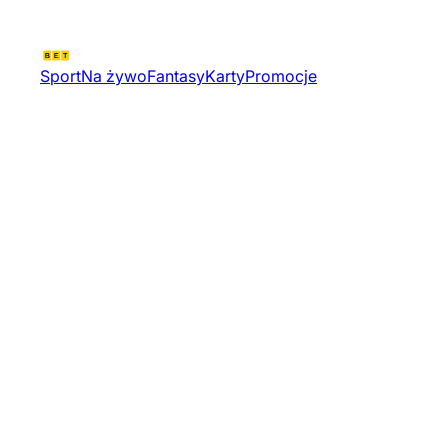
Sport
Na żywo
Fantasy
Karty
Promocje
Asean University Games |
Siatkowka