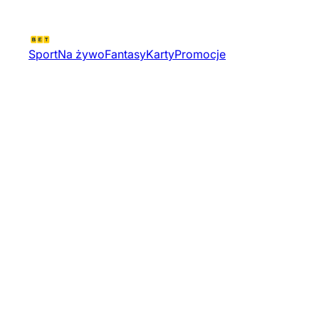
Sport
Na żywo
Fantasy
Karty
Promocje
U21 Vyschaya Liga K |
Siatkowka